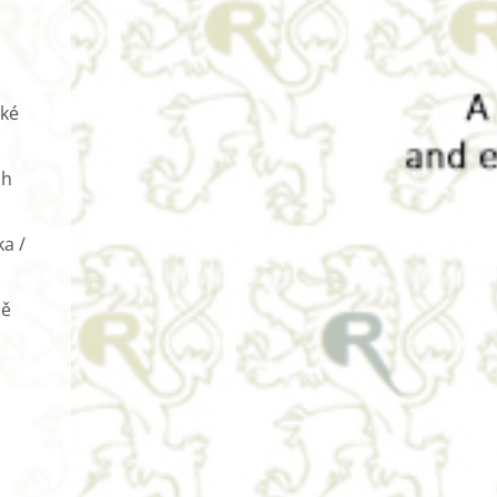
ské
ch
ka /
ně