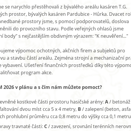
me se narychlo přestěhovali z bývalého areálu kasáren T.G.
ch prostor, bývalých kasáren Pardubice - Hůrka. Dvacet r
anedbané prostory jsme, s pomocí podporovatelů, doslova
ěnili do provozního stavu. Podle veřejných ohlasů jsme
vní body" s nejčastějším obdivným výrazem: "K neuvěření..."
bujeme výpomoc ochotných, akčních firem a subjektů pro
avu a stavbu částí areálu. Zejména strojní a mechanizační pr
vybavení. Ušetření finančních prostředků díky této výpomo
litňovat program akce.
 2026 v plánu a s čím nám můžete pomoct?
evněné kostkové části prostoru hasičské arény:
A
/ betonáž
altování dvou míst cca 5 x 4 metry,
B
/ zalepení (beton, asfal
ch prohlubní průměru cca 0,8 metru do výšky cca 0,1 metru
ravy travnaté části:
C
/ zavezení, srovnání terénních nerovn