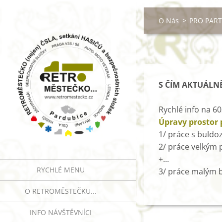
O Nás
>
PRO PAR
S ČÍM AKTUÁLN
Rychlé info na 
Úpravy prostor 
1/ práce s buld
2/ práce velkým
+...
RYCHLÉ MENU
3/ práce malým 
O RETROMĚSTEČKU...
INFO NÁVŠTĚVNÍCI