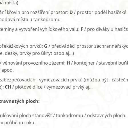
ná místa)
ní křovin pro rozšíření prostor:
D
/ prostor podél hasičské
bodová místa u tankodromu
zeminy a vytvoření vyhlídkového valu:
F
/ pro diváky u hasič
překážkových prvků:
G
/ předváděcí prostor záchrannářský
e, desky, prvky pro úkryt osob aj...)
 / věnování provozního zázemí:
H
/ kontejner / stavební buň
/ apod.
zabezpečovacích - vymezovacích prvků (můžou být i částeč
):
CH
/ plotové dílce / vymezovací prvky aj...
travnatých ploch:
ulčování ploch stanovišť / tankodromu / odstavných ploch.
 v průběhu roku.