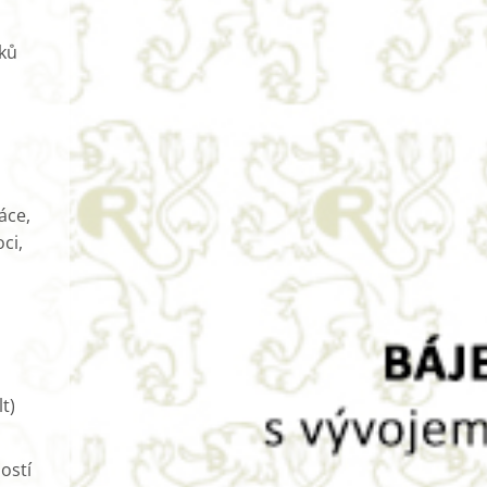
oků
áce,
ci,
t)
ostí