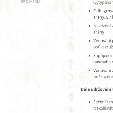
PRO MÉDIA
(vytypova
Odbagrová
arény,
E
/ 
Navezení 
arény
Věnování 
psů (skruž
Zapůjčení
nástavba 
Věnování 
poškozené
Dále udržování 
Sečení / m
Několikrát