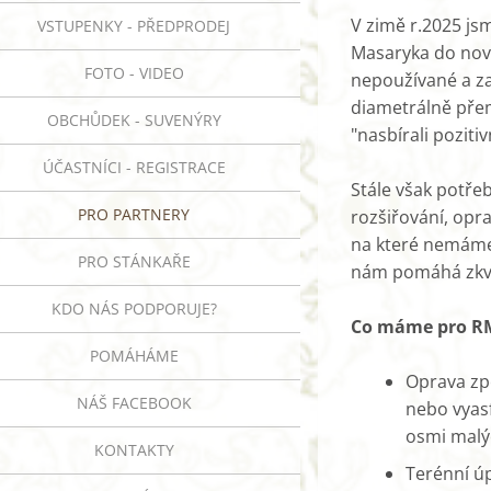
V zimě r.2025 js
VSTUPENKY - PŘEDPRODEJ
Masaryka do nový
FOTO - VIDEO
nepoužívané a z
diametrálně přem
OBCHŮDEK - SUVENÝRY
"nasbírali poziti
ÚČASTNÍCI - REGISTRACE
Stále však potře
PRO PARTNERY
rozšiřování, opr
na které nemáme 
PRO STÁNKAŘE
nám pomáhá zkva
KDO NÁS PODPORUJE?
Co máme pro RM
POMÁHÁME
Oprava zp
NÁŠ FACEBOOK
nebo vyasf
osmi malý
KONTAKTY
Terénní úp