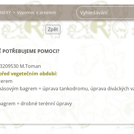
TNERY
>
Výpomoc s areálem
Zpět
Ě POTŘEBUJEME POMOCI?
603209530 M.Toman
před vegetečním období:
ozerem
 pásovým bagrem = úprava tankodromu, úprava diváckých va
bagrem = drobné terénní úpravy