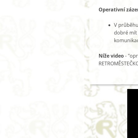
Operativní záze
V průběhu 
dobré mít
komunikac
Níže video
- "opr
RETROMĚSTEČKO.