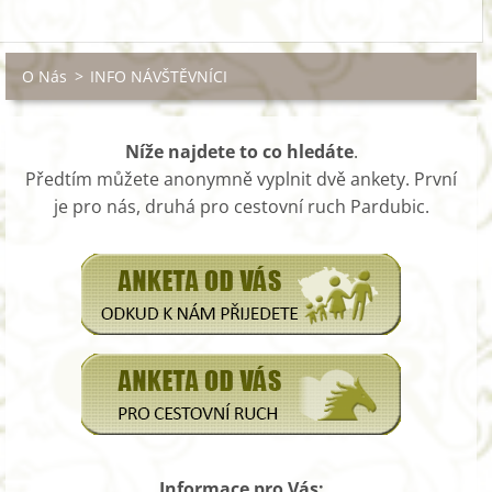
O Nás
>
INFO NÁVŠTĚVNÍCI
Níže najdete to co hledáte
.
Předtím můžete anonymně vyplnit dvě ankety. První
je pro nás, druhá pro cestovní ruch Pardubic.
Informace pro Vás: