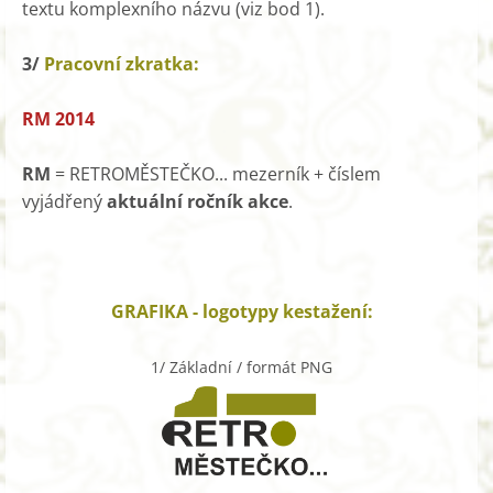
textu komplexního názvu (viz bod 1).
3/
Pracovní zkratka:
RM 2014
RM
= RETROMĚSTEČKO... mezerník + číslem
vyjádřený
aktuální ročník akce
.
GRAFIKA - logotypy kestažení:
1/ Základní / formát PNG