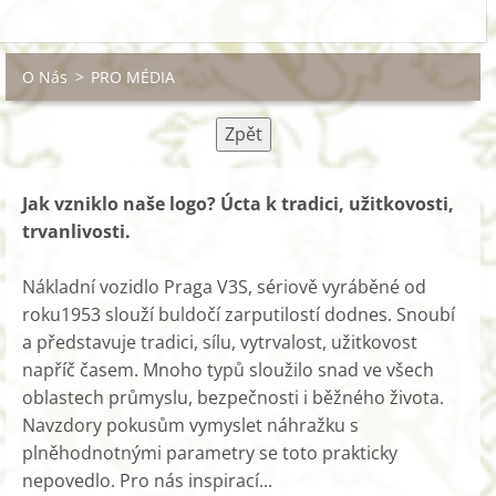
O Nás
>
PRO MÉDIA
Zpět
Jak vzniklo naše logo? Úcta k tradici, užitkovosti,
trvanlivosti.
Nákladní vozidlo Praga V3S, sériově vyráběné od
roku1953 slouží buldočí zarputilostí dodnes. Snoubí
a představuje tradici, sílu, vytrvalost, užitkovost
napříč časem. Mnoho typů sloužilo snad ve všech
oblastech průmyslu, bezpečnosti i běžného života.
Navzdory pokusům vymyslet náhražku s
plněhodnotnými parametry se toto prakticky
nepovedlo. Pro nás inspirací...