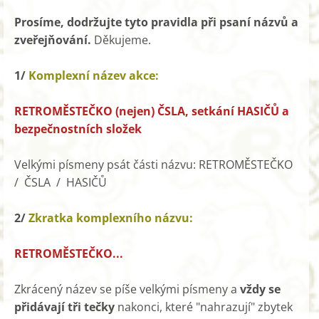
Prosíme, dodržujte tyto pravidla při psaní názvů a
zveřejňování.
Děkujeme.
1/
Komplexní název akce:
RETROMĚSTEČKO (nejen) ČSLA, setkání HASIČŮ a
bezpečnostních složek
Velkými písmeny psát části názvu: RETROMĚSTEČKO
/ ČSLA / HASIČŮ
2/
Zkratka komplexního názvu:
RETROMĚSTEČKO...
Zkrácený název se píše velkými písmeny a
vždy se
přidávají tři tečky
nakonci, které "nahrazují" zbytek