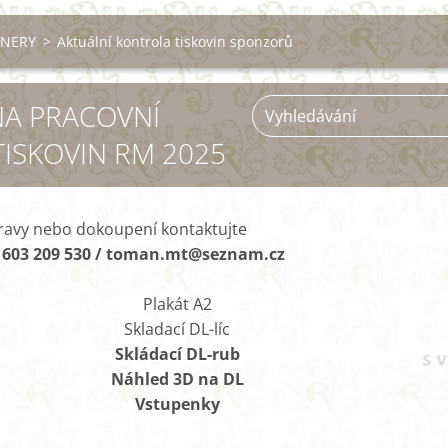
TNERY
>
Aktuální kontrola tiskovin sponzorů
A PRACOVNÍ
TISKOVIN RM 2025
pravy nebo dokoupení kontaktujte
: 603 209 530 / toman.mt@seznam.cz
Plakát A2
Skladací DL-líc
Skládací DL-rub
Náhled 3D na DL
Vstupenky