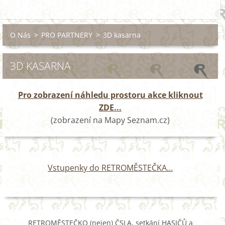
O Nás
>
PRO PARTNERY
>
3D kasarna
3D KASARNA
Pro zobrazení náhledu prostoru akce kliknout
ZDE...
(zobrazení na Mapy Seznam.cz)
Vstupenky do RETROMĚSTEČKA...
RETROMĚSTEČKO (nejen) ČSLA, setkání HASIČŮ a