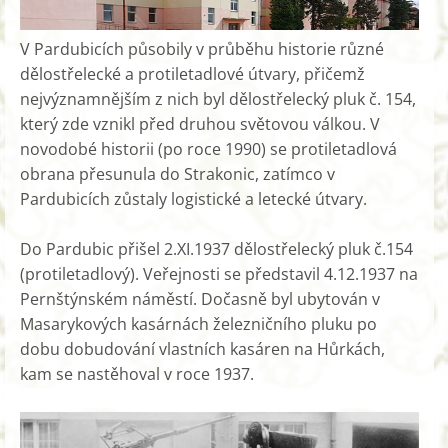
V Pardubicích působily v průběhu historie různé
dělostřelecké a protiletadlové útvary, přičemž
nejvýznamnějším z nich byl dělostřelecký pluk č. 154,
který zde vznikl před druhou světovou válkou. V
novodobé historii (po roce 1990) se protiletadlová
obrana přesunula do Strakonic, zatímco v
Pardubicích zůstaly logistické a letecké útvary.
Do Pardubic přišel 2.XI.1937 dělostřelecký pluk č.154
(protiletadlový). Veřejnosti se představil 4.12.1937 na
Pernštýnském náměstí. Dočasně byl ubytován v
Masarykových kasárnách železničního pluku po
dobu dobudování vlastních kasáren na Hůrkách,
kam se nastěhoval v roce 1937.