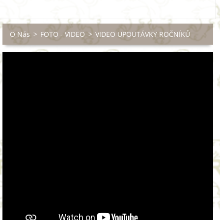
O Nás
>
FOTO - VIDEO
>
VIDEO UPOUTÁVKY ROČNÍKŮ