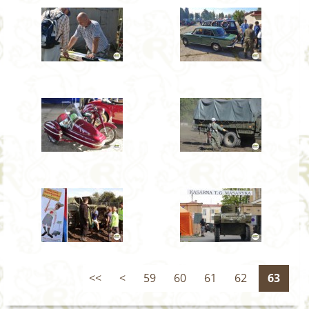
<<
<
59
60
61
62
63