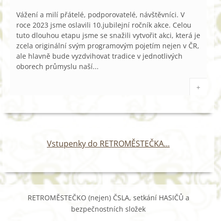
Vážení a milí přátelé, podporovatelé, návštěvníci. V
roce 2023 jsme oslavili 10.jubilejní ročník akce. Celou
tuto dlouhou etapu jsme se snažili vytvořit akci, která je
zcela originální svým programovým pojetím nejen v ČR,
ale hlavně bude vyzdvihovat tradice v jednotlivých
oborech průmyslu naší...
+
Vstupenky do RETROMĚSTEČKA...
RETROMĚSTEČKO (nejen) ČSLA, setkání HASIČŮ a
bezpečnostních složek