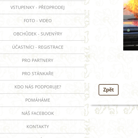
VSTUPENKY - PŘEDPRODEJ
FOTO - VIDEO
OBCHŮDEK - SUVENÝRY
ÚČASTNÍCI - REGISTRACE
PRO PARTNERY
PRO STÁNKAŘE
KDO NÁS PODPORUJE?
Zpět
POMÁHÁME
NÁŠ FACEBOOK
KONTAKTY