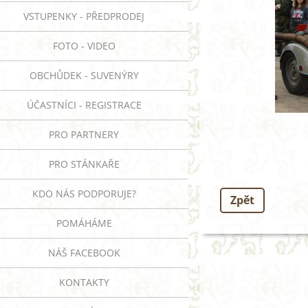
VSTUPENKY - PŘEDPRODEJ
FOTO - VIDEO
OBCHŮDEK - SUVENÝRY
ÚČASTNÍCI - REGISTRACE
PRO PARTNERY
PRO STÁNKAŘE
KDO NÁS PODPORUJE?
Zpět
POMÁHÁME
NÁŠ FACEBOOK
KONTAKTY