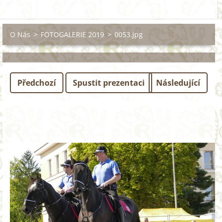
O Nás
>
FOTOGALERIE 2019
>
0053.jpg
Předchozí
Spustit prezentaci
Následující