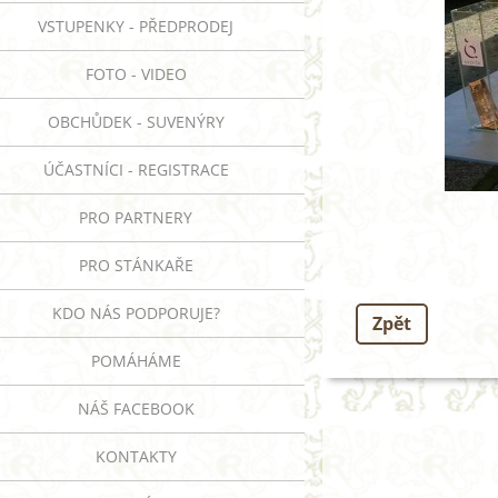
VSTUPENKY - PŘEDPRODEJ
FOTO - VIDEO
OBCHŮDEK - SUVENÝRY
ÚČASTNÍCI - REGISTRACE
PRO PARTNERY
PRO STÁNKAŘE
KDO NÁS PODPORUJE?
Zpět
POMÁHÁME
NÁŠ FACEBOOK
KONTAKTY