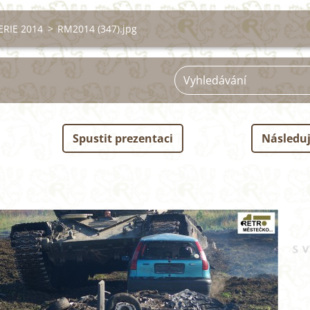
RIE 2014
>
RM2014 (347).jpg
Spustit prezentaci
Následuj