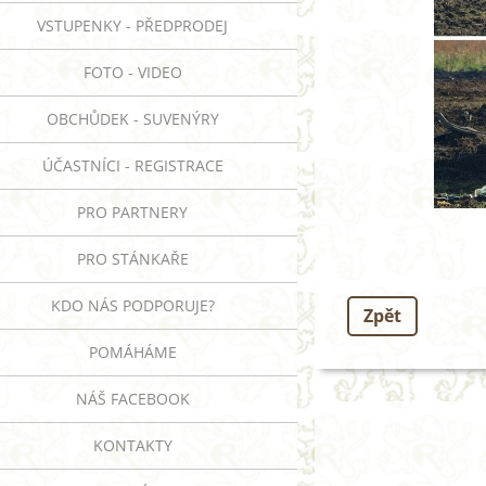
VSTUPENKY - PŘEDPRODEJ
FOTO - VIDEO
OBCHŮDEK - SUVENÝRY
ÚČASTNÍCI - REGISTRACE
PRO PARTNERY
PRO STÁNKAŘE
KDO NÁS PODPORUJE?
Zpět
POMÁHÁME
NÁŠ FACEBOOK
KONTAKTY