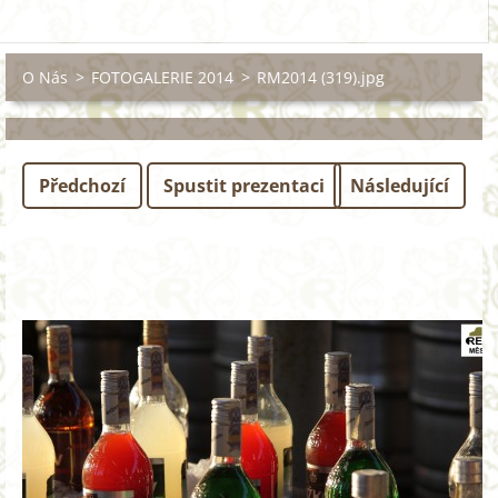
O Nás
>
FOTOGALERIE 2014
>
RM2014 (319).jpg
Předchozí
Spustit prezentaci
Následující