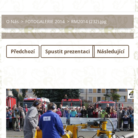
O Nás
>
FOTOGALERIE 2014
>
RM2014 (232).jpg
Předchozí
Spustit prezentaci
Následující