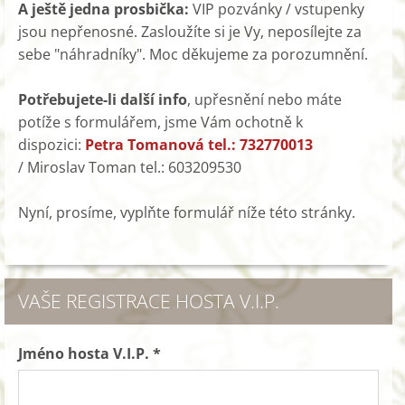
A ještě jedna prosbička:
VIP pozvánky / vstupenky
jsou nepřenosné. Zasloužíte si je Vy, neposílejte za
sebe "náhradníky". Moc děkujeme za porozumnění.
Potřebujete-li další info
, upřesnění nebo máte
potíže s formulářem, jsme Vám ochotně k
dispozici:
Petra Tomanová tel.: 732770013
/ Miroslav Toman tel.: 603209530
Nyní, prosíme, vyplňte formulář níže této stránky.
VAŠE REGISTRACE HOSTA V.I.P.
Jméno hosta V.I.P. *