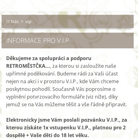
O Nás
>
vip
INFORMACE PRO V.I.P.
Děkujeme za spolupráci a podporu
RETROMĚSTČKA...
, za kterou si zasloužíte naše
upřímné poděkování. Budeme rádi za Vaši účast
nejen na akci i v prostoru V.I.P., kde Vám chceme
poskytnou pohodlí. Současně Vás poprosíme o
vyplnění potvrzovacího formuláře (viz níže), díky
jemuž se na Vás můžeme těšit a vše řádně připravit.
Elektronicky jsme Vám poslali pozvánku V.I.P., za
kterou získáte 1x vstupenku V.I.P., platnou pro 2
dospělé + Vaše děti do 18 let věku.