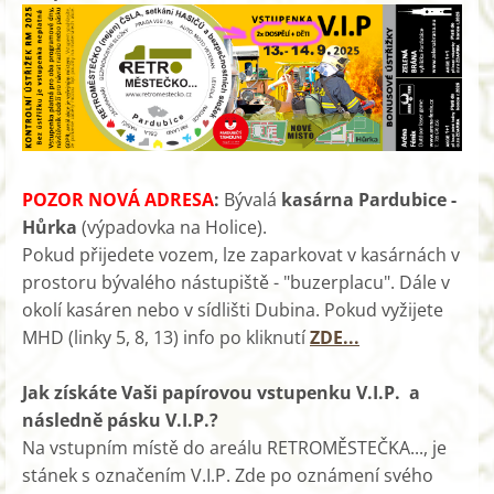
POZOR NOVÁ ADRESA
:
Bývalá
kasárna Pardubice -
Hůrka
(výpadovka na Holice).
Pokud přijedete vozem, lze zaparkovat v kasárnách v
prostoru bývalého nástupiště - "buzerplacu". Dále v
okolí kasáren nebo v sídlišti Dubina. Pokud vyžijete
MHD (linky 5, 8, 13) info po kliknutí
ZDE...
Jak získáte Vaši papírovou vstupenku V.I.P. a
následně pásku V.I.P.?
Na vstupním místě do areálu RETROMĚSTEČKA..., je
stánek s označením V.I.P. Zde po oznámení svého