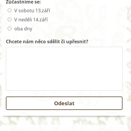
Zúčastníme se:
V sobotu 13.září
V neděli 14.září
oba dny
Chcete nám něco sdělit či upřesnit?