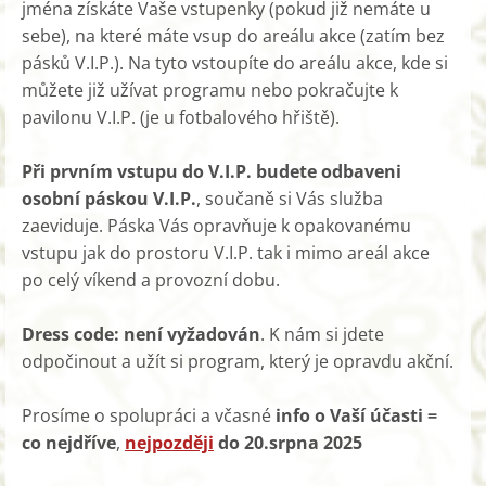
jména získáte Vaše vstupenky (pokud již nemáte u
sebe), na které máte vsup do areálu akce (zatím bez
pásků V.I.P.). Na tyto vstoupíte do areálu akce, kde si
můžete již užívat programu nebo pokračujte k
pavilonu V.I.P. (je u fotbalového hřiště).
Při prvním vstupu do V.I.P. budete odbaveni
osobní páskou V.I.P.
, součaně si Vás služba
zaeviduje. Páska Vás opravňuje k opakovanému
vstupu jak do prostoru V.I.P. tak i mimo areál akce
po celý víkend a provozní dobu.
Dress code: není vyžadován
. K nám si jdete
odpočinout a užít si program, který je opravdu akční.
Prosíme o spolupráci a včasné
info o Vaší účasti =
co nejdříve
,
nejpozději
do 20.srpna 2025